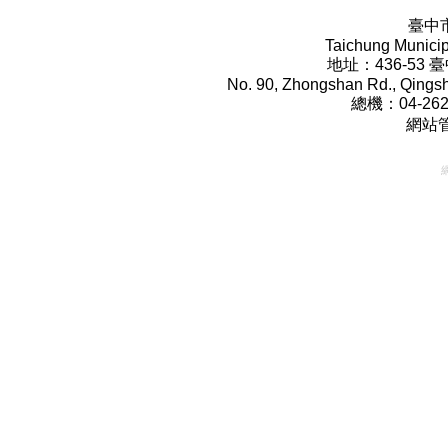
臺中
Taichung Municip
地址：436-53
No. 90, Zhongshan Rd., Qingshu
總機：04-2622
網站