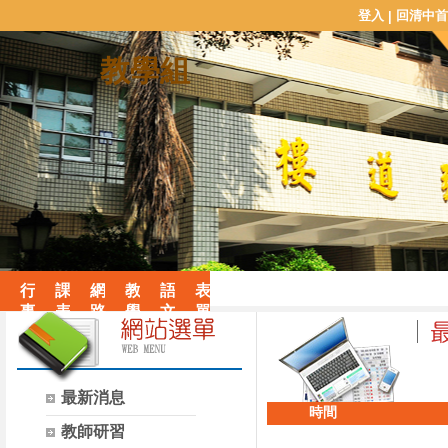
登入
回清中首
|
教學組
行
課
網
教
語
表
事
表
路
學
文
單
曆
查
系
特
藝
下
詢
統
色
能
載
與
活
競
平
動
賽
最新消息
時間
台
教師研習